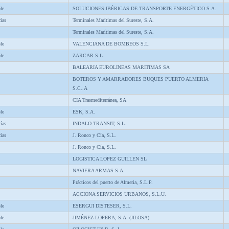
le
SOLUCIONES IBÉRICAS DE TRANSPORTE ENERGÉTICO S.A.
ías
Terminales Marítimas del Sureste, S.A.
Terminales Marítimas del Sureste, S.A.
le
VALENCIANA DE BOMBEOS S.L.
le
ZARCAR S.L.
BALEARIA EUROLINEAS MARITIMAS SA
BOTEROS Y AMARRADORES BUQUES PUERTO ALMERIA
S.C..A
CIA Trasmediterránea, SA
le
ESK, S.A.
ías
INDALO TRANSIT, S.L.
ías
J. Ronco y Cía, S.L.
J. Ronco y Cía, S.L.
LOGISTICA LOPEZ GUILLEN SL
NAVIERA ARMAS S.A.
Prácticos del puerto de Almeria, S.L.P.
ACCIONA SERVICIOS URBANOS, S.L.U.
le
ESERGUI DISTESER, S.L.
le
JIMÉNEZ LOPERA, S.A. (JILOSA)