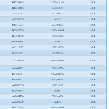
B15394489
2323am0101
Hábil
B15263106
2323es2511
Hábil
V44837052
2323re0100
Hábil
A80298839
AutSC
Hábil
B15516933
2323es2512
Hábil
B36625085
2323ma0004
Hábil
B95524898
6062es0882
Hábil
B30656854
AutSC
Hábil
A53119582
6062es0883
Hábil
B53950861
6062pr6062
Hábil
E03205309
6062am6062
Hábil
A41441122
6062es6070
Hábil
B54236401
6062ma6060
Hábil
B44655371
6062pa6065
Hábil
A76082916
6062es6062
Hábil
B53024642
AutSC
Hábil
A46064770
6062re6064
Hábil
A80298839
AutSC
Hábil
B46377404
6062ma6064
Hábil