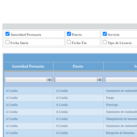
Autoridad Portuaria
Puerto
Servicio
Fecha Inicio
Fecha Fin
Tipo de Licencia
Autoridad Portuaria
Puerto
S
A Coruña
A Coruña
Suministro de combustib
A Coruña
A Coruña
Pasaje
A Coruña
A Coruña
Practicaje
A Coruña
A Coruña
Suministro de combustib
A Coruña
A Coruña
Manipulación de mercanc
A Coruña
A Coruña
Suministro de combustib
A Coruña
A Coruña
Recepción de Desechos