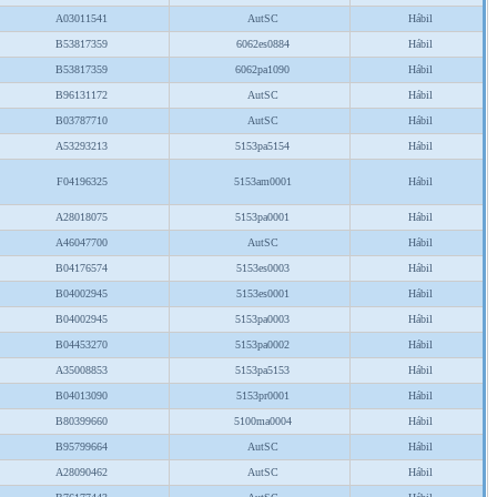
A03011541
AutSC
Hábil
B53817359
6062es0884
Hábil
B53817359
6062pa1090
Hábil
B96131172
AutSC
Hábil
B03787710
AutSC
Hábil
A53293213
5153pa5154
Hábil
F04196325
5153am0001
Hábil
A28018075
5153pa0001
Hábil
A46047700
AutSC
Hábil
B04176574
5153es0003
Hábil
B04002945
5153es0001
Hábil
B04002945
5153pa0003
Hábil
B04453270
5153pa0002
Hábil
A35008853
5153pa5153
Hábil
B04013090
5153pr0001
Hábil
B80399660
5100ma0004
Hábil
B95799664
AutSC
Hábil
A28090462
AutSC
Hábil