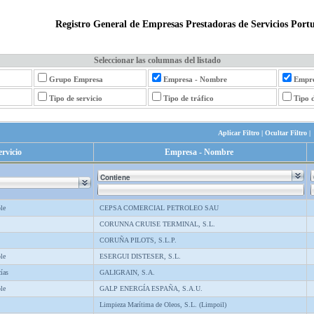
Registro General de Empresas Prestadoras de Servicios Portu
Seleccionar las columnas del listado
Grupo Empresa
Empresa - Nombre
Empre
Tipo de servicio
Tipo de tráfico
Tipo 
Aplicar Filtro
|
Ocultar Filtro
|
ervicio
Empresa - Nombre
le
CEPSA COMERCIAL PETROLEO SAU
CORUNNA CRUISE TERMINAL, S.L.
CORUÑA PILOTS, S.L.P.
le
ESERGUI DISTESER, S.L.
ías
GALIGRAIN, S.A.
le
GALP ENERGÍA ESPAÑA, S.A.U.
Limpieza Marítima de Oleos, S.L. (Limpoil)