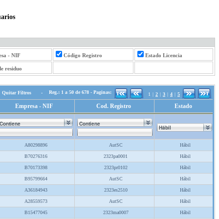
arios
sa - NIF
Código Registro
Estado Licencia
de residuo
Reg.: 1 a 50 de 678 - Paginas:
-
1
|
2
|
3
|
4
|
5
Empresa - NIF
Cod. Registro
Estado
A80298896
AutSC
Hábil
B70276316
2323pa0001
Hábil
B70173398
2323pr0102
Hábil
B95799664
AutSC
Hábil
A36184943
2323es2510
Hábil
A28559573
AutSC
Hábil
B15477045
2323ma0007
Hábil