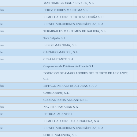
MARITIME GLOBAL SERVICES, S.L.
ías
PEREZ TORRES MARITIMA S.L.
REMOLCADORES PUERTO A CORUÑA A.I.E.
le
REPSOL SOLUCIONES ENERGÉTICAS, S.A.
ías
TERMINALES MARITIMOS DE GALICIA, S.L.
Toca Salgado, S.L.
ías
BERGE MARITIMA, S.L.
le
CARTAGO MARPOL, S.L.
ías
CESA ALICANTE, S.A.
Corporación de Prácticos de Alicante S.L.
DOTACION DE AMARRADORES DEL PUERTO DE ALICANTE,
C.B.
ías
EIFFAGE INFRAESTRUCTURAS S.A.U.
Gestril Alicante, S.L.
GLOBAL PORTS ALICANTE S.L.
ías
NAVIERA TAMARAN S.A.
le
PETROALACANT S.L.
REMOLCADORES DE CARTAGENA, S.A.
le
REPSOL SOLUCIONES ENERGÉTICAS, S.A.
SEROIL VALENCIA, S.L.