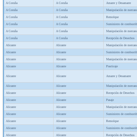
A Coruña
A Coruña
Amarre y Desamarre
A Coruña
A Coruña
Manipulación de mercanc
A Coruña
A Coruña
Remolque
A Coruña
A Coruña
Suministro de combustib
A Coruña
A Coruña
Manipulación de mercanc
A Coruña
A Coruña
Recepción de Desechos
Alicante
Alicante
Manipulación de mercanc
Alicante
Alicante
Suministro de combustib
Alicante
Alicante
Manipulación de mercanc
Alicante
Alicante
Practicaje
Alicante
Alicante
Amarre y Desamarre
Alicante
Alicante
Manipulación de mercanc
Alicante
Alicante
Recepción de Desechos
Alicante
Alicante
Pasaje
Alicante
Alicante
Manipulación de mercanc
Alicante
Alicante
Suministro de combustib
Alicante
Alicante
Remolque
Alicante
Alicante
Suministro de combustib
Alicante
Alicante
Recepción de Desechos